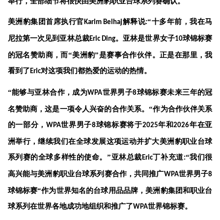
举行，全部细节将很快由
美洲豹
职业台球系列赛确认。
美洲豹
集团首席执行官
解释说
“十多年前，我在马
Karim Belhaj
:
尼拉第一次见到亚林总裁
。亚林是世界
女子
球锦标赛
Eric Ding
10
的冠名赞助商，而“
美洲豹
”是赛事合作伙伴。正是在那里，我
看到了
对这项我们都热爱的运动的热情。
Eric
“能够与亚林合作，成为
世界男子
球锦标赛未来三年的冠
WPA
8
名赞助商，这是一项令人兴奋的合作关系。“作为合作伙伴关系
的一部分，
世界男子
球锦标赛将于
年和
年在亚
WPA
8
2025
2026
洲举行，继续我们在全球发展这项运动并扩大
美洲豹
职业台球
系列赛的全球多样性的使命。”亚林总裁
丁
补充道
“我们很
Eric
:
高兴能与
美洲豹
职业台球系列赛合作，共同推广
世界
男子
WPA
8
球
锦标赛“作为世界知名的台球用品品牌，
美洲豹
集团和职业台
球系列在世界各地成功地组织和推广了
世界锦标赛。
WPA