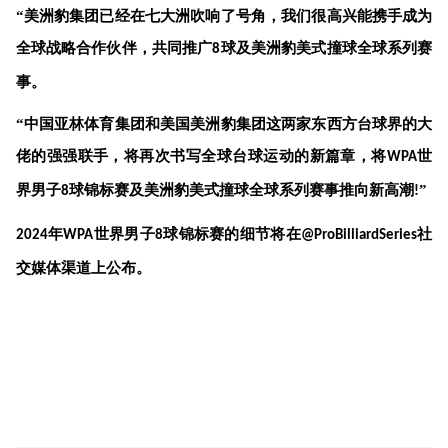
“
美洲豹
集团已经在七大洲吹响了号角，我们很高兴能携手成为
全球战略合作伙伴，共同推广
球
及美洲豹美式撞球全球系列赛
8
事
。
“中国亚林体育集团和美国
美洲豹
集团这两家东西方
台球界的大
佬的
强强联手，将再次书写全球台球运动的新篇章，将
世
WPA
界男子
球锦标赛
及美洲豹美式撞球全球系列赛事
推向新高潮
”
8
!
年
世界男子
球锦标赛的细节将在
社
2024
WPA
8
@ProBilliardSeries
交媒体渠道上公布。