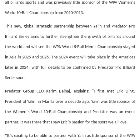
’
all billiards sports and was previously title sponsor of the WPA Women
s
World 10-Ball Championship from 2010-2013.
This new, global strategic partnership between Yalin and Predator Pro
Billiard Series aims to further strengthen the growth of billiards around
’
the world and will see the WPA World 8-Ball Men
s Championship staged
in Asia in 2025 and 2026. The 2024 event will take place in the Americas
later in 2024, with full details to be confirmed by Predator Pro Billiard
Series soon.
“
Predator Group CEO Karim Belhaj, explains:
I first met Eric Ding,
President of Yalin, in Manila over a decade ago. Yalin was title sponsor of
’
the Women
s World 10-Ball Championship and Predator was an event
’
partner. It was there that I saw Eric
s passion for the sport we all love.
“
’
It
s exciting to be able to partner with Yalin as title sponsor of the WPA