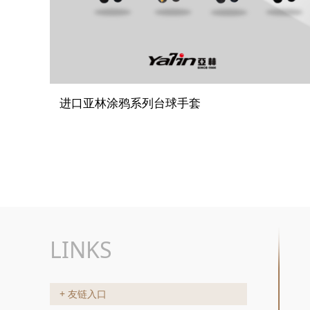
进口亚林涂鸦系列台球手套
LINKS
+ 友链入口