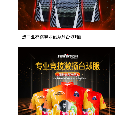
进口亚林旗帜印记系列台球T恤