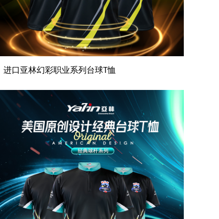
进口亚林幻彩职业系列台球T恤