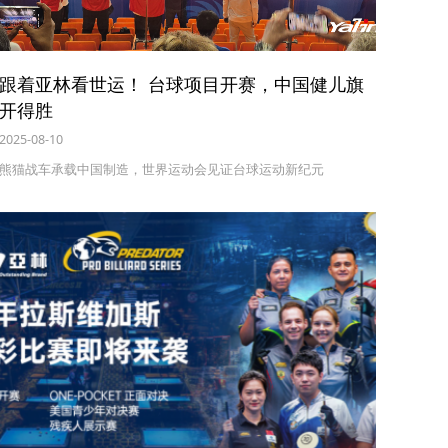
跟着亚林看世运！ 台球项目开赛，中国健儿旗
开得胜
2025-08-10
熊猫战车承载中国制造，世界运动会见证台球运动新纪元