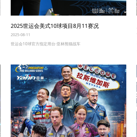
2025世运会美式10球项目8月11赛况
2025-08-11
世运会10球官方指定用台-亚林熊猫战车