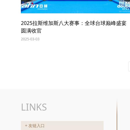
2025拉斯维加斯八大赛事：全球台球巅峰盛宴
圆满收官
2025-03-03
LINKS
+ 友链入口