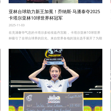
亚林台球助力新王加冕！乔纳斯·马潘泰夺2025
卡塔尔亚林10球世界杯冠军
2025-11-03
在充满奢华气息的卡塔尔多哈埃兹丹宫殿， 卡塔尔亚林10球世界
杯吸引了全球台球界的目光。来自世界各地的顶尖选手展开了为期
两周的激烈角逐，最终，菲律宾名将乔纳斯·马潘泰成功捧起冠军
奖杯。