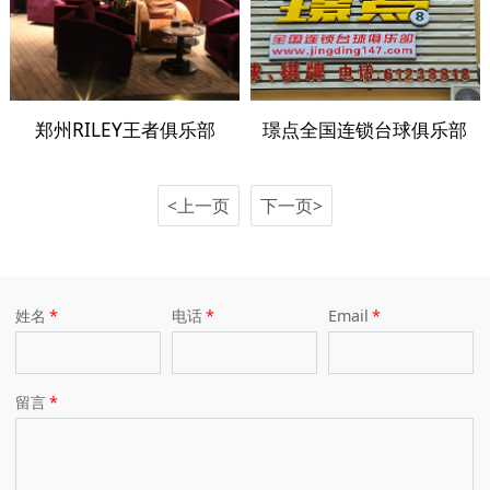
郑州RILEY王者俱乐部
璟点全国连锁台球俱乐部
<上一页
下一页>
姓名
*
电话
*
Email
*
留言
*