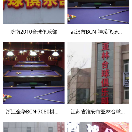
济南2010台球俱乐部
武汉市BCN-神采飞扬台球俱乐部
浙江金华BCN·7080棋牌撞球会所
江苏省淮安市亚林台球俱乐部