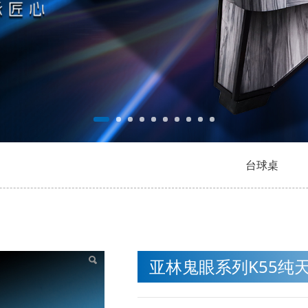
台球桌
纯天然胶条
亚林鬼眼系列K55纯