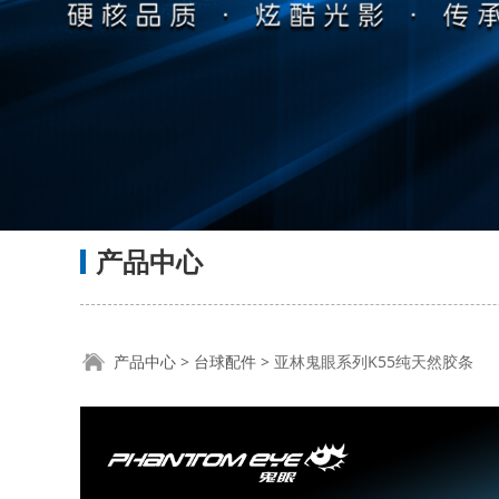
产品中心
亚林鬼眼系列K55
产品中心
>
台球配件
>
亚林鬼眼系列K55纯天然胶条