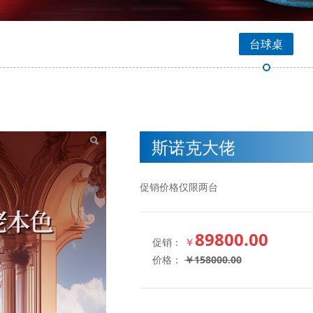
台球桌
斯诺克大佬
促销价格仅限两台
89800.00
￥
促销：
价格：
￥
158000.00