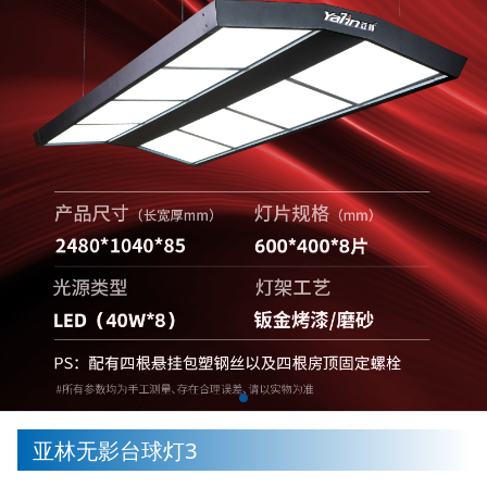
亚林无影台球灯3